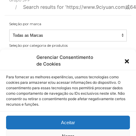
Search results for 'https://www.9ciyuan.com戚64
Seleção por marca
Seleção por categoria de produtos
Seleção
Gerenciar Consentimento
por
de Cookies
Produtos por página
categoria
Produtos
de
Para fornecer as melhores experiências, usamos tecnologias como
por
cookies para armazenar e/ou acessar informações do dispositivo. O
produtos
consentimento para essas tecnologias nos permitirá processar dados
página
como comportamento de navegação ou IDs exclusivos neste site. Não
consentir ou retirar o consentimento pode afetar negativamente certos
Reiniciar filtros
recursos e funções.
Aceitar